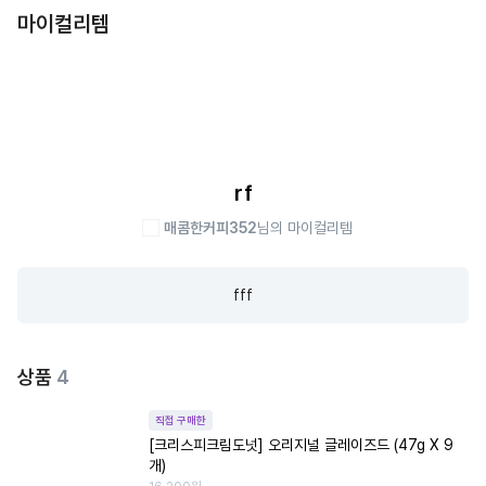
마이컬리템
rf
매콤한커피352
님의 마이컬리템
fff
상품
4
직접 구매한
[크리스피크림도넛] 오리지널 글레이즈드 (47g X 9
개)