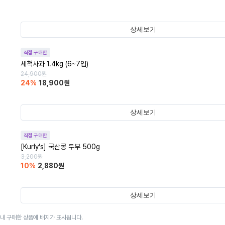
상세보기
직접 구매한
세척사과 1.4kg (6~7입)
24,900
원
24
%
18,900
원
상세보기
직접 구매한
[Kurly's] 국산콩 두부 500g
3,200
원
10
%
2,880
원
상세보기
이내 구매한 상품에 배지가 표시됩니다.