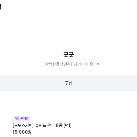
템
긋긋
깜찍한물냉면411
님의 마이컬리템
굿템
직접 구매한
[모모스커피] 블렌드 원두 8종 (택1)
15,000
원