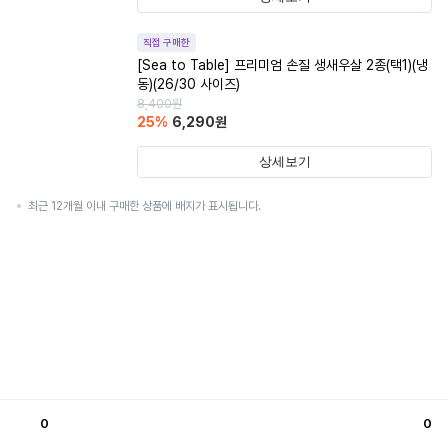
직접 구매한
[Sea to Table] 프리미엄 손질 생새우살 2종(택1)(냉
동)(26/30 사이즈)
8,400
원
25
%
6,290
원
상세보기
최근 12개월 이내 구매한 상품에 배지가 표시됩니다.
0
0