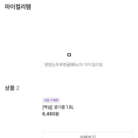
마이컬리템
ㅁ
맛있는두부전골95
님의 마이컬리템
상품
2
직접 구매한
[백설] 콩기름 1.8L
8,480
원
상세보기