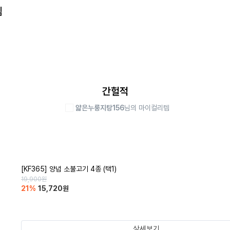
템
간헐적
얇은누룽지탕156
님의 마이컬리템
[KF365] 양념 소불고기 4종 (택1)
19,900
원
21
%
15,720
원
상세보기