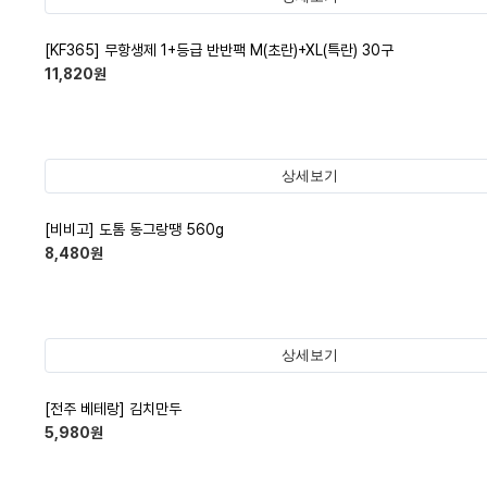
[KF365] 무항생제 1+등급 반반팩 M(초란)+XL(특란) 30구
11,820
원
상세보기
[비비고] 도톰 동그랑땡 560g
8,480
원
상세보기
[전주 베테랑] 김치만두
5,980
원