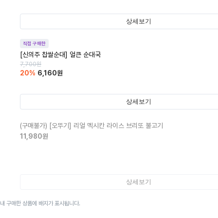
상세보기
직접 구매한
[신의주 찹쌀순대] 얼큰 순대국
7,700
원
20
%
6,160
원
상세보기
(구매불가)
[오뚜기] 리얼 멕시칸 라이스 브리또 불고기
11,980
원
상세보기
이내 구매한 상품에 배지가 표시됩니다.