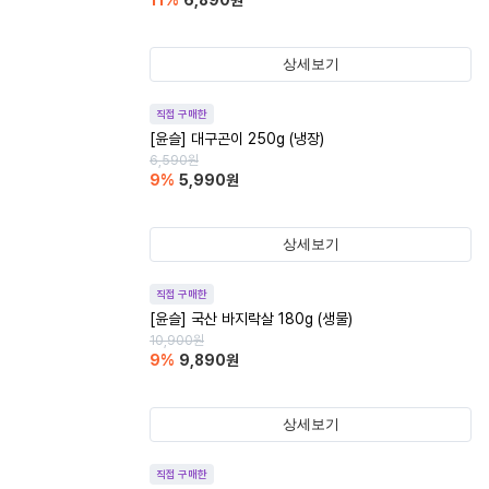
11
%
6,890
원
상세보기
직접 구매한
[윤슬] 대구곤이 250g (냉장)
6,590
원
9
%
5,990
원
상세보기
직접 구매한
[윤슬] 국산 바지락살 180g (생물)
10,900
원
9
%
9,890
원
상세보기
직접 구매한