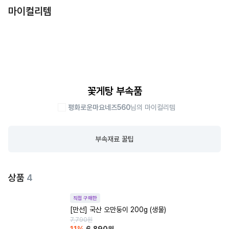
마이컬리템
꽃게탕 부속품
평화로운마요네즈560
님의 마이컬리템
부속재료 꿀팁
상품
4
직접 구매한
[만선] 국산 오만둥이 200g (생물)
7,790
원