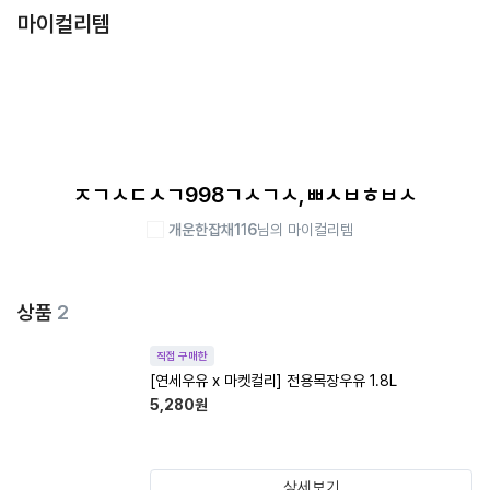
마이컬리템
ㅈㄱㅅㄷㅅㄱ998ㄱㅅㄱㅅ,ㅃㅅㅂㅎㅂㅅ
개운한잡채116
님의 마이컬리템
상품
2
직접 구매한
[연세우유 x 마켓컬리] 전용목장우유 1.8L
5,280
원
상세보기