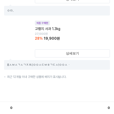
ㅇㅁ.
직접 구매한
고랭지 사과 1.3kg
27,900
원
28
%
19,900
원
상세보기
8ㅅㅂㅅㄱㅅㄱㅈㅉ.!ㅇㅇㅅㄷㅂㅎㄱㄷㅅ!ㅇㅇㅅㆍ
최근 12개월 이내 구매한 상품에 배지가 표시됩니다.
0
0