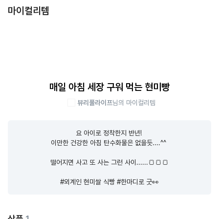
마이컬리템
매일 아침 세장 구워 먹는 현미빵
뷰리풀라이프
님의 마이컬리템
요 아이로 정착한지 반년! 

이만한 건강한 아침 탄수화물은 없을듯....^^ 

떨어지면 사고 또 사는 그런 사이......🍞🍞🍞

#외계인 현미쌀 식빵 #한마디로 굿👀
상품
1