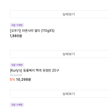
상세보기
직접 구매한
[오뚜기] 라면사리 멀티 (110gX5)
1,880
원
상세보기
직접 구매한
[Kurly's] 동물복지 백색 유정란 20구
10,840
원
5
%
10,298
원
상세보기
직접 구매한