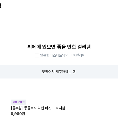
템
뷔페에 있으면 좋을 만한 컬리템
얼큰한머스타드
님의 마이컬리템
맛있어서 재구매하는 템!
직접 구매한
[풀무원] 동물복지 치킨 너겟 오리지널
8,980
원