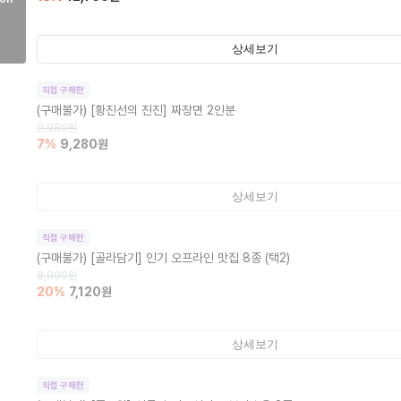
상세보기
직접 구매한
(구매불가)
[황진선의 진진] 짜장면 2인분
9,980
원
7
%
9,280
원
상세보기
직접 구매한
(구매불가)
[골라담기] 인기 오프라인 맛집 8종 (택2)
8,900
원
20
%
7,120
원
상세보기
직접 구매한