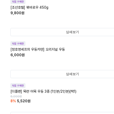
직접 구매한
[조선호텔] 꿔바로우 450g
9,800
원
상세보기
직접 구매한
[정호영셰프의 우동카덴] 오리지널 우동
6,000
원
상세보기
직접 구매한
[더플랜] 목련 어묵 우동 3종 (1인분/2인분)(택1)
6,000
원
8
%
5,520
원