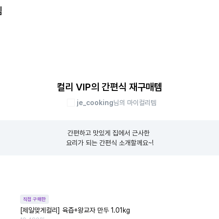
템
컬리 VIP의 간편식 재구매템
je_cooking
님의 마이컬리템
간편하고 맛있게 집에서 근사한 

요리가 되는 간편식 소개할께요~!
직접 구매한
[제일맞게컬리] 육즙+왕교자 만두 1.01kg