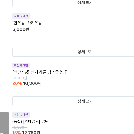
상세보기
직접 구매한
[현우동] 카케우동
6,000
원
상세보기
직접 구매한
[연안식당] 인기 해물 탕 4종 (택1)
12,900
원
20
%
10,300
원
상세보기
직접 구매한
(품절)
[거대곰탕] 곰탕
15,000
원
15
%
12,750
원
on