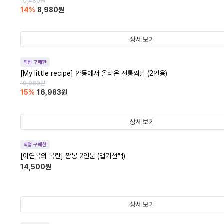
10,480
원
14
%
8,980
원
상세보기
직접 구매한
[My little recipe] 안동에서 올라온 전통찜닭 (2인용)
19,980
원
15
%
16,983
원
상세보기
직접 구매한
[이연복의 목란] 짬뽕 2인분 (맵기선택)
14,500
원
상세보기