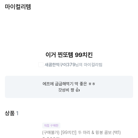
마이컬리템
이거 찐또템 99치킨
새콤한떡구이379
님의 마이컬리템
에프에 굽굽해먹기 딱 좋은 ㅎㅎ

갓성비 짱 👍
상품
1
직접 구매한
(구매불가)
[99치킨] 두 마리 & 윙봉 콤보 (택1)