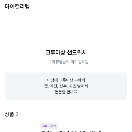
마이컬리템
크루아상 샌드위치
츄츄영
님의 마이컬리템
아침에 크루아상 구워서

햄, 계란, 상추, 치즈 넣어서

든든한 한끼♡
상품
2
직접 구매한