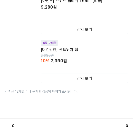
[하인즈] 스위트 랠리쉬 769ml (피클)
9,280
원
상세보기
직접 구매한
[더건강한] 샌드위치 햄
2,680
원
10
%
2,390
원
상세보기
최근 12개월 이내 구매한 상품에 배지가 표시됩니다.
0
0