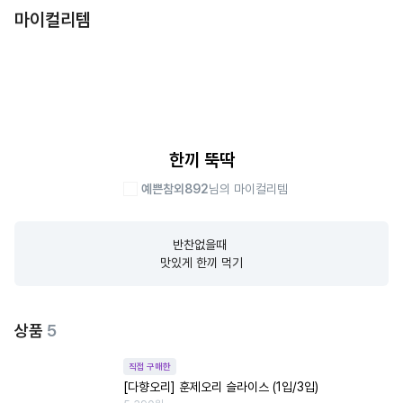
마이컬리템
한끼 뚝딱
예쁜참외892
님의 마이컬리템
반찬없을때 

맛있게 한끼 먹기
상품
5
직접 구매한
[다향오리] 훈제오리 슬라이스 (1입/3입)