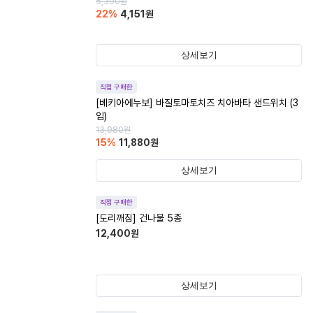
5,390
원
22
%
4,151
원
상세보기
직접 구매한
[베키아에누보] 바질토마토치즈 치아바타 샌드위치 (3
입)
13,980
원
15
%
11,880
원
상세보기
직접 구매한
[도리깨침] 건나물 5종
12,400
원
상세보기