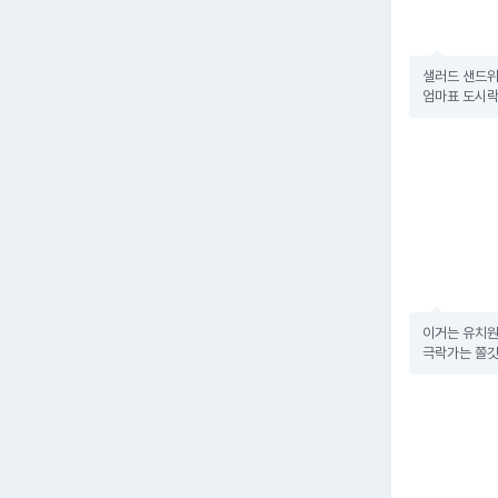
샐러드 샌드위
엄마표 도시락
이거는 유치원
극락가는 쫄깃