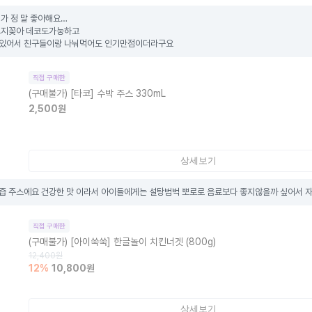
가 정 말 좋아해요…

지꽂아 데코도가눙하고 

있어서 친구들이랑 나눠먹어도 인기만점이더라구요
직접 구매한
(구매불가)
[타코] 수박 주스 330mL
2,500
원
상세보기
즙 주스에요 건강한 맛 이라서 아이들에게는 설탕범벅 뽀로로 음료보다 좋지않을까 싶어서
직접 구매한
(구매불가)
[아이쑥쑥] 한글놀이 치킨너겟 (800g)
12,400
원
12
%
10,800
원
상세보기