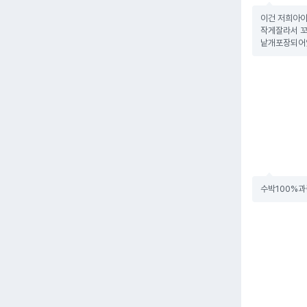
이건 저희아이
작게잘라서 꼬
낱개포장되어
수박100%과