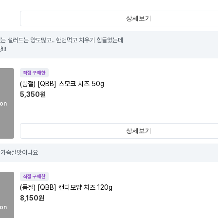
상세보기
는 샐러드는 양도많고.. 한번먹고 치우기 힘들었는데 

!!
직접 구매한
(품절)
[QBB] 스모크 치즈 50g
5,350
원
on
상세보기
닭가슴살맛이나요
직접 구매한
(품절)
[QBB] 캔디모양 치즈 120g
8,150
원
on