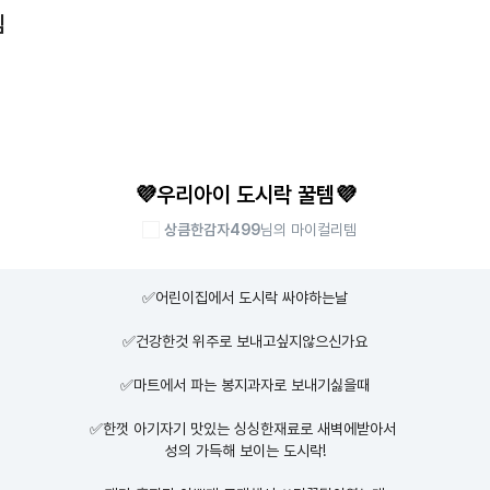
템
💜우리아이 도시락 꿀템💜
상큼한감자499
님의 마이컬리템
✅어린이집에서 도시락 싸야하는날

✅건강한것 위주로 보내고싶지않으신가요

✅마트에서 파는 봉지과자로 보내기싫을때

✅한껏 아기자기 맛있는 싱싱한재료로 새벽에받아서 

성의 가득해 보이는 도시락!
