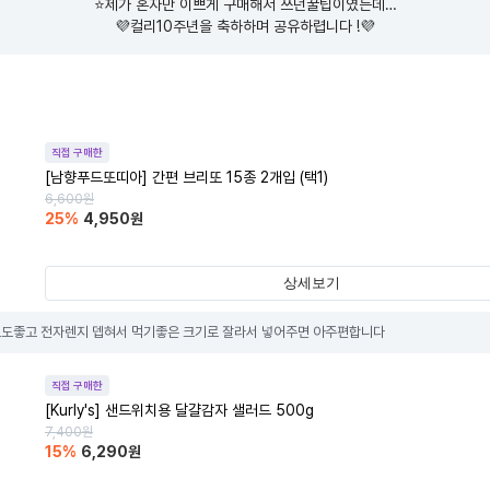
⭐️제가 혼자만 이쁘게 구매해서 쓰던꿀팁이였는데…

💜컬리10주년을 축하하며 공유하렵니다 !💜
직접 구매한
[남향푸드또띠아] 간편 브리또 15종 2개입 (택1)
6,600
원
25
%
4,950
원
상세보기
도좋고 전자렌지 뎁혀서 먹기좋은 크기로 잘라서 넣어주면 아주편합니다
직접 구매한
[Kurly's] 샌드위치용 달걀감자 샐러드 500g
7,400
원
15
%
6,290
원