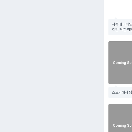
시중에 나와있
이건 딱 한끼양!
Coming So
스모키해서 
Coming So