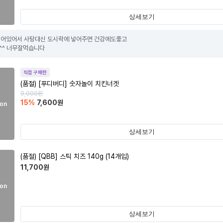
상세보기
어있어서 사탕대신 도시락에 넣어주면 건강에도좋고 

^^ 너무잘먹습니다
직접 구매한
(품절)
[푸디버디] 숫자놀이 치킨너겟
9,000
원
15
%
7,600
원
on
상세보기
(품절)
[QBB] 스틱 치즈 140g (14개입)
11,700
원
on
상세보기