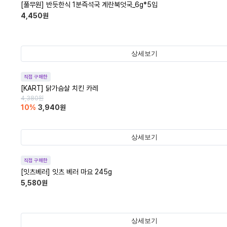
[풀무원] 반듯한식 1분즉석국 계란북엇국_6g*5입
4,450
원
상세보기
직접 구매한
[KART] 닭가슴살 치킨 카레
4,380
원
10
%
3,940
원
상세보기
직접 구매한
[잇츠베러] 잇츠 베러 마요 245g
5,580
원
상세보기