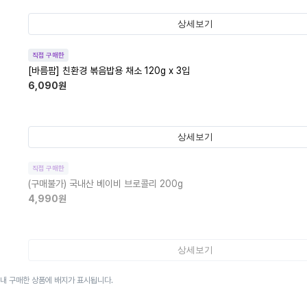
상세보기
직접 구매한
[바름팜] 친환경 볶음밥용 채소 120g x 3입
6,090
원
상세보기
직접 구매한
(구매불가)
국내산 베이비 브로콜리 200g
4,990
원
상세보기
이내 구매한 상품에 배지가 표시됩니다.