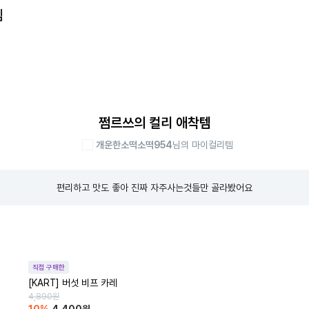
템
쩜르쓰의 컬리 애착템
개운한소떡소떡954
님의 마이컬리템
편리하고 맛도 좋아 진짜 자주사는것들만 골라봤어요
직접 구매한
[KART] 버섯 비프 카레
4,890
원