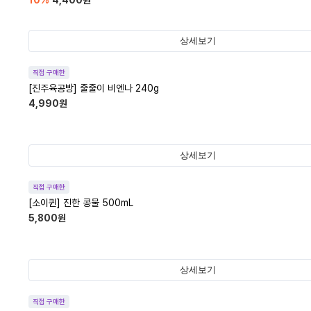
10
%
4,400
원
상세보기
직접 구매한
[진주육공방] 줄줄이 비엔나 240g
4,990
원
상세보기
직접 구매한
[소이퀸] 진한 콩물 500mL
5,800
원
상세보기
직접 구매한