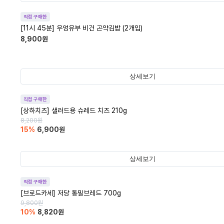
직접 구매한
[11시 45분] 우엉유부 비건 곤약김밥 (2개입)
8,900
원
상세보기
직접 구매한
[상하치즈] 샐러드용 슈레드 치즈 210g
8,200
원
15
%
6,900
원
상세보기
직접 구매한
[브로드카세] 저당 통밀브레드 700g
9,800
원
10
%
8,820
원