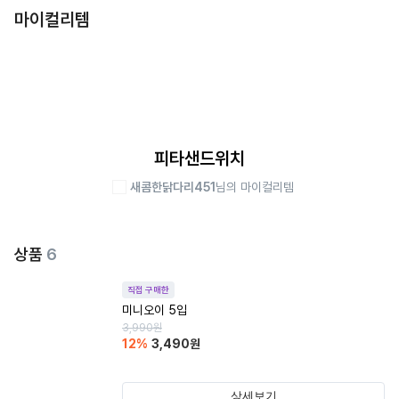
마이컬리템
피타샌드위치
새콤한닭다리451
님의 마이컬리템
상품
6
직접 구매한
미니오이 5입
3,990
원
12
%
3,490
원
상세보기