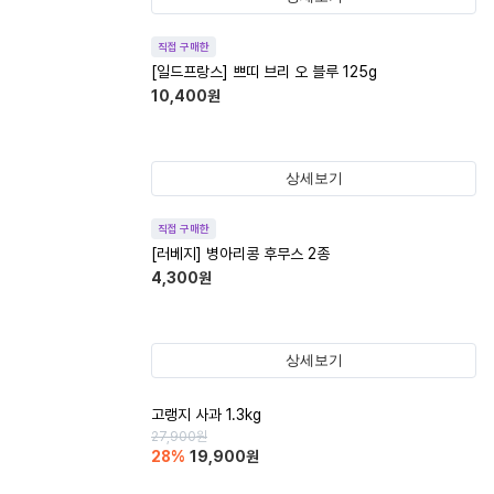
직접 구매한
[일드프랑스] 쁘띠 브리 오 블루 125g
10,400
원
상세보기
직접 구매한
[러베지] 병아리콩 후무스 2종
4,300
원
상세보기
고랭지 사과 1.3kg
27,900
원
28
%
19,900
원