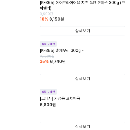
[KF365] 에어프라이어용 치즈 폭탄 돈까스 300g (모
짜렐라)
9,990
원
18
%
8,150
원
상세보기
직접 구매한
[KF365] 훈제오리 300g ~
10,500
원
35
%
6,740
원
상세보기
직접 구매한
[고래사] 가정용 꼬치어묵
6,800
원
상세보기