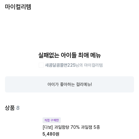
마이컬리템
실패없는 아이들 최애 메뉴
새콤달콤쫄면225
님의 마이컬리템
아이가 좋아하는 컬리메뉴!
상품
8
직접 구매한
[다보] 과일함량 70% 과일잼 5종
5,480
원