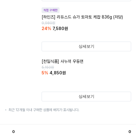
직접 구매한
[하인즈] 리듀스드 슈가 토마토 케찹 836g (저당)
9,980
원
24
%
7,580
원
상세보기
[천일식품] 사누끼 우동면
5,150
원
5
%
4,850
원
상세보기
최근 12개월 이내 구매한 상품에 배지가 표시됩니다.
0
0