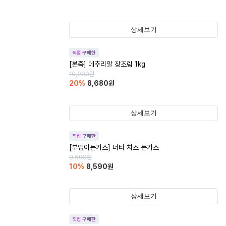
상세보기
직접 구매한
[본죽] 메추리알 장조림 1kg
10,900
원
20
%
8,680
원
상세보기
직접 구매한
[부엉이돈가스] 더티 치즈 돈가스
9,590
원
10
%
8,590
원
상세보기
직접 구매한