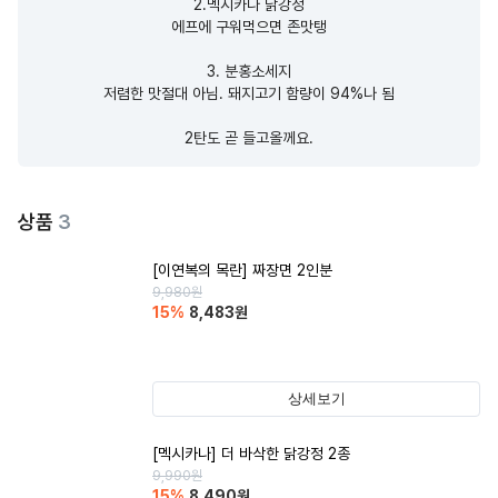
2.멕시카나 닭강정

에프에 구워먹으면 존맛탱

3. 분홍소세지

저렴한 맛절대 아님. 돼지고기 함량이 94%나 됨

2탄도 곧 들고올께요.
상품
3
[이연복의 목란] 짜장면 2인분
9,980
원
15
%
8,483
원
상세보기
[멕시카나] 더 바삭한 닭강정 2종
9,990
원
15
%
8,490
원