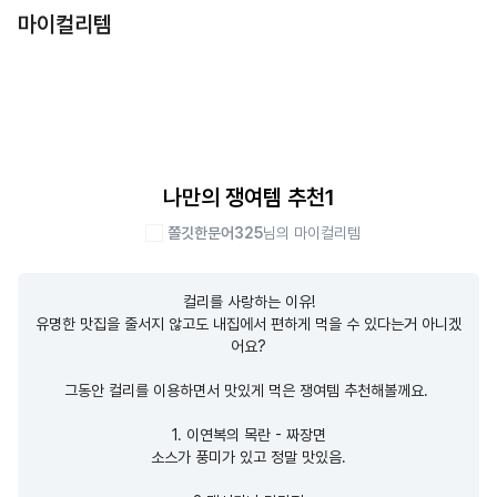
마이컬리템
나만의 쟁여템 추천1
쫄깃한문어325
님의 마이컬리템
컬리를 사랑하는 이유!

유명한 맛집을 줄서지 않고도 내집에서 편하게 먹을 수 있다는거 아니겠
어요?

그동안 컬리를 이용하면서 맛있게 먹은 쟁여템 추천해볼께요. 

1. 이연복의 목란 - 짜장면

소스가 풍미가 있고 정말 맛있음.
