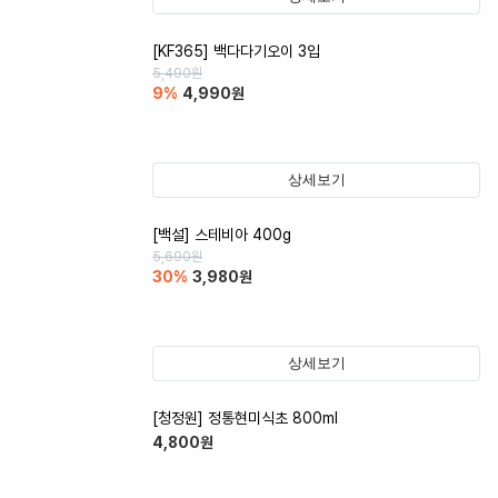
[KF365] 백다다기오이 3입
5,490
원
9
%
4,990
원
상세보기
[백설] 스테비아 400g
5,690
원
30
%
3,980
원
상세보기
[청정원] 정통현미식초 800ml
4,800
원