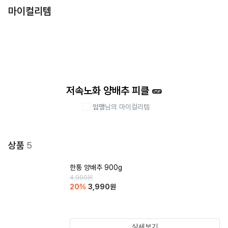
마이컬리템
저속노화 양배추 피클 🥒
임맹
님의 마이컬리템
상품
5
한통 양배추 900g
4,990
원
20
%
3,990
원
상세보기