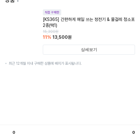
직접 구매한
[KS365] 간편하게 매일 쓰는 정전기 & 물걸레 청소포
2종(택1)
15,300
원
11
%
13,500
원
상세보기
최근 12개월 이내 구매한 상품에 배지가 표시됩니다.
0
0