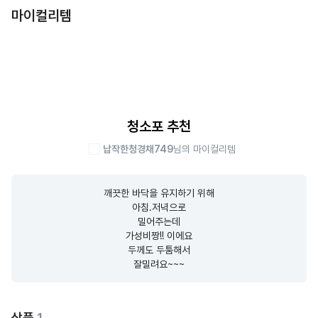
마이컬리템
청소포 추천
납작한청경채749
님의 마이컬리템
깨끗한 바닥을 유지하기 위해

아침.저녁으로

밀어주는데

가성비짱!! 이에요

두께도 두툼해서

잘밀려요~~~
상품
1