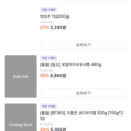
직접 구매한
양상추 1입(200g)
4,490
원
27
%
3,240
원
상세보기
직접 구매한
(품절)
[밀도] 로얄저지우유식빵 480g
5,400
원
10
%
4,860
원
Sold Out
상세보기
직접 구매한
(품절)
[KF365] 두툼한 샌드위치햄 300g (150g*2
입)
6,350
원
Coming Soon
20
%
5,055
원