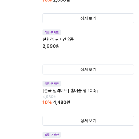
10
%
2,390
원
상세보기
직접 구매한
친환경 로메인 2종
2,990
원
상세보기
직접 구매한
[존쿡 델리미트] 홀머슬 햄 100g
4,980
원
10
%
4,480
원
상세보기
직접 구매한