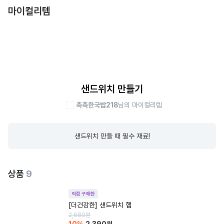
마이컬리템
샌드위치 만들기
촉촉한국밥218
님의 마이컬리템
샌드위치 만들 때 필수 재료!
상품
9
직접 구매한
[더건강한] 샌드위치 햄
2,680
원