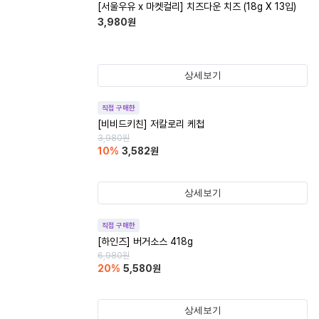
[서울우유 x 마켓컬리] 치즈다운 치즈 (18g X 13입)
3,980
원
상세보기
직접 구매한
[비비드키친] 저칼로리 케첩
3,980
원
10
%
3,582
원
상세보기
직접 구매한
[하인즈] 버거소스 418g
6,980
원
20
%
5,580
원
상세보기