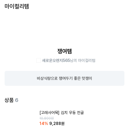
마이컬리템
쟁여템
새로운오렌지565
님의 마이컬리템
비상식량으로 쟁여두기 좋은 맛쟁이
상품
6
[고래사어묵] 김치 우동 전골
10,800
원
14
%
9,288
원