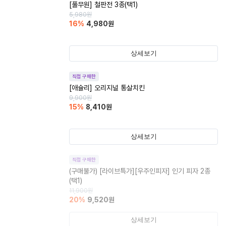
[풀무원] 철판전 3종(택1)
5,980
원
16
%
4,980
원
상세보기
직접 구매한
[애슐리] 오리지널 통살치킨
9,900
원
15
%
8,410
원
상세보기
직접 구매한
(구매불가)
[라이브특가][우주인피자] 인기 피자 2종
(택1)
11,900
원
20
%
9,520
원
상세보기