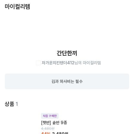
마이컬리템
간단한끼
차가운치킨텐더412
님의 마이컬리템
김과 와사비는 필수
상품
1
직접 구매한
[햇반] 솥반 9종
4,480
원