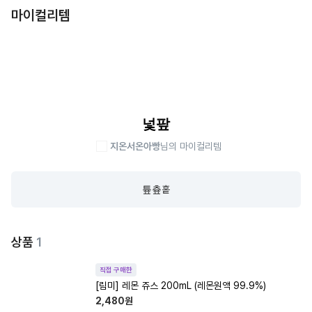
마이컬리템
넟팦
지온서온아빵
님의 마이컬리템
튶츞홑
상품
1
직접 구매한
[림미] 레몬 쥬스 200mL (레몬원액 99.9%)
2,480
원