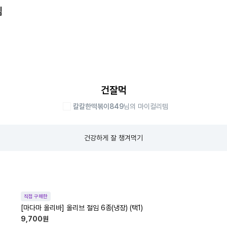
템
건잘먹
칼칼한떡볶이849
님의 마이컬리템
건강하게 잘 챙겨먹기
직접 구매한
[마다마 올리바] 올리브 절임 6종(냉장) (택1)
9,700
원