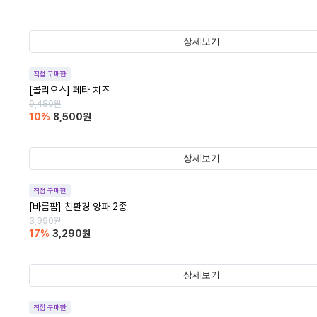
상세보기
직접 구매한
[콜리오스] 페타 치즈
9,480
원
10
%
8,500
원
상세보기
직접 구매한
[바름팜] 친환경 양파 2종
3,990
원
17
%
3,290
원
상세보기
직접 구매한