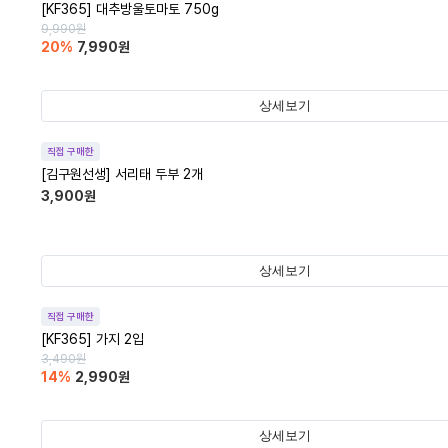
[KF365] 대추방울토마토 750g
9,990
원
20
%
7,990
원
상세보기
직접 구매한
[김구원선생] 서리태 두부 2개
3,900
원
상세보기
직접 구매한
[KF365] 가지 2입
3,490
원
14
%
2,990
원
상세보기