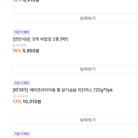
10
%
8,910
원
상세보기
직접 구매한
[연안식당] 꼬막 비빔장 2종 (택1)
6,900
원
15
%
5,850
원
상세보기
직접 구매한
[KF365] 에어프라이어용 통 닭가슴살 치킨까스 120g*5pk
12,490
원
17
%
10,310
원
상세보기
직접 구매한