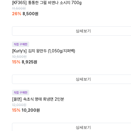
[KF365] 통통한 그릴 비엔나 소시지 700g
11,500
원
26
%
8,500
원
상세보기
직접 구매한
[Kurly's] 김치 왕만두 (1,050g/지퍼백)
10,500
원
15
%
8,925
원
상세보기
직접 구매한
[올면] 속초식 명태 회냉면 2인분
12,000
원
15
%
10,200
원
상세보기