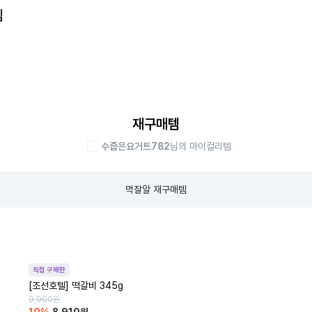
템
재구매템
수줍은요거트782
님의 마이컬리템
먹잘알 재구매템
직접 구매한
[조선호텔] 떡갈비 345g
9,900
원