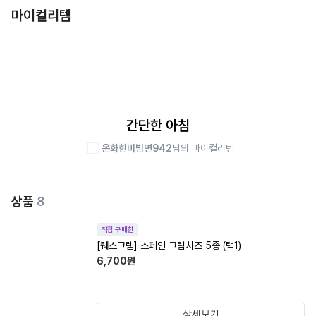
마이컬리템
간단한 아침
온화한비빔면942
님의 마이컬리템
상품
8
직접 구매한
[퀘스크렘] 스페인 크림치즈 5종 (택1)
6,700
원
상세보기