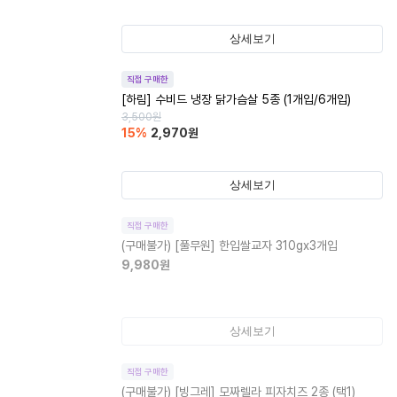
상세보기
직접 구매한
[하림] 수비드 냉장 닭가슴살 5종 (1개입/6개입)
3,500
원
15
%
2,970
원
상세보기
직접 구매한
(구매불가)
[풀무원] 한입쌀교자 310gx3개입
9,980
원
상세보기
직접 구매한
(구매불가)
[빙그레] 모짜렐라 피자치즈 2종 (택1)