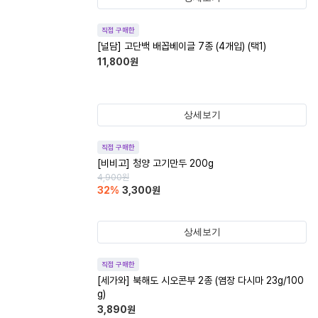
직접 구매한
[널담] 고단백 배꼽베이글 7종 (4개입) (택1)
11,800
원
상세보기
직접 구매한
[비비고] 청양 고기만두 200g
4,900
원
32
%
3,300
원
상세보기
직접 구매한
[세가와] 북해도 시오콘부 2종 (염장 다시마 23g/100
g)
3,890
원