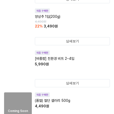
직접 구매한
양상추 1입(200g)
4,490
원
22
%
3,490
원
상세보기
직접 구매한
[바름팜] 친환경 비트 2~4입
5,990
원
상세보기
직접 구매한
(품절)
절단 셀러리 500g
4,490
원
Coming Soon