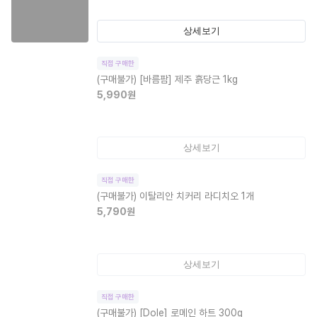
상세보기
직접 구매한
(구매불가)
[바름팜] 제주 흙당근 1kg
5,990
원
상세보기
직접 구매한
(구매불가)
이탈리안 치커리 라디치오 1개
5,790
원
상세보기
직접 구매한
(구매불가)
[Dole] 로메인 하트 300g