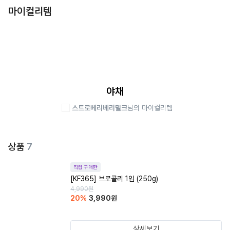
마이컬리템
야채
스트로베리베리밀크
님의 마이컬리템
상품
7
직접 구매한
[KF365] 브로콜리 1입 (250g)
4,990
원
20
%
3,990
원
상세보기