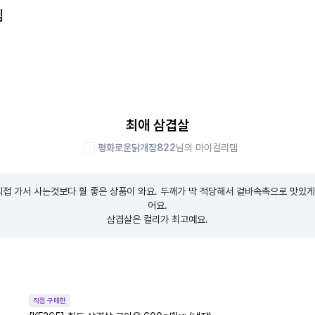
템
최애 삼겹살
평화로운닭개장822
님의 마이컬리템
접 가서 사는것보다 훨 좋은 상품이 와요. 두깨가 딱 적당해서 겉바속촉으로 맛있게
어요.

삼겹살은 컬리가 최고예요.
직접 구매한