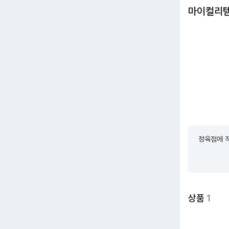
마이컬리
정육점에 직
상품
1