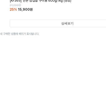
[KF365] 한돈 삼겹살 구이용 600g/1kg (냉장)
21,200
원
25
%
15,900
원
상세보기
이내 구매한 상품에 배지가 표시됩니다.