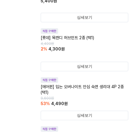
5,400
원
상세보기
직접 구매한
[롯데] 목캔디 허브민트 2종 (택1)
4,400
원
2
%
4,300
원
상세보기
직접 구매한
[에어퀸] 입는 오버나이트 안심 숙면 생리대 4P 2종
(택1)
9,600
원
53
%
4,490
원
상세보기
직접 구매한