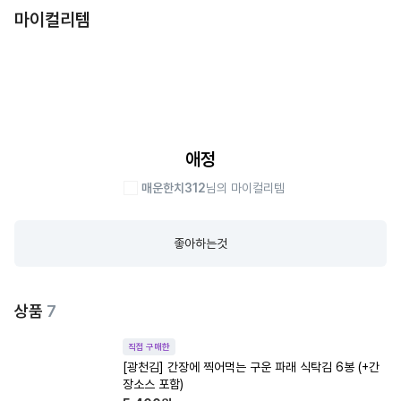
마이컬리템
애정
매운한치312
님의 마이컬리템
좋아하는것
상품
7
직접 구매한
[광천김] 간장에 찍어먹는 구운 파래 식탁김 6봉 (+간
장소스 포함)