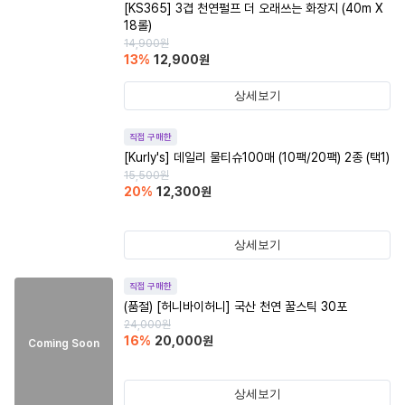
[KS365] 3겹 천연펄프 더 오래쓰는 화장지 (40m X
18롤)
14,900
원
13
%
12,900
원
상세보기
직접 구매한
[Kurly's] 데일리 물티슈100매 (10팩/20팩) 2종 (택1)
15,500
원
20
%
12,300
원
상세보기
직접 구매한
(품절)
[허니바이허니] 국산 천연 꿀스틱 30포
24,000
원
16
%
20,000
원
Coming Soon
상세보기