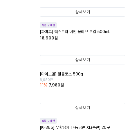
상세보기
직접 구매한
[파미고] 엑스트라 버진 올리브 오일 500mL
18,900
원
상세보기
[마이노멀] 알룰로스 500g
8,980
원
11
%
7,980
원
상세보기
직접 구매한
[KF365] 무항생제 1+등급란 XL(특란) 20구