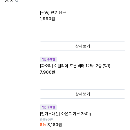
[팜송] 한끼 당근
1,990
원
상세보기
직접 구매한
[파오리] 이탈리아 포션 버터 125g 2종 (택1)
7,900
원
상세보기
직접 구매한
[밀가루대신] 아몬드 가루 250g
8,980
원
8
%
8,180
원