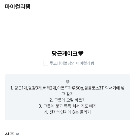
마이컬리템
당근케이크💜
루코테이블
님의 마이컬리템
💜

1. 당근1개,달걀3개,버터2개,아몬드가루50g,알룰로스3T 믹서기에 넣
고 갈기

2. 그릇에 오일 바르기

3. 그릇에 붓고 톡톡 쳐서 기포 빼기

4. 전자레인지에 8분 돌리기
상품
6