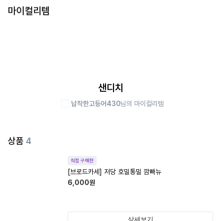
마이컬리템
샌디치
납작한고등어430
님의 마이컬리템
상품
4
직접 구매한
[브로드카세] 저당 호밀통밀 깜빠뉴
6,000
원
상세보기