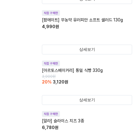
직접 구매한
[팜에이트] 무농약 유러피안 소프트 샐러드 130g
4,990
원
상세보기
직접 구매한
[아르토스베이커리] 통밀 식빵 330g
3,900
원
20
%
3,120
원
상세보기
직접 구매한
[알라] 슬라이스 치즈 3종
6,780
원