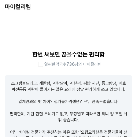
마이컬리템
한번 써보면 끊을수없는 편리함
알싸한막국수736
님의 마이컬리템
스크램블드에그, 계란탕, 계란말이, 계란찜, 김밥 지단, 동그랑땡, 애호
박전등등 계란이 들어가는 많은 요리에 정말 편리하게 쓰고 있습니다.

알계란과의 맛 차이? 첨가물? 위생면? 모두 만족스럽습니다.

편리한데, 계란 껍질 쓰레기도 없고, 뚜껑열고 따라쓰면 되니 양 조절 쉬
워 좋습니다.

어느 베이킹 전문가가 추천하는 이유 또한 '오랩요리란은 전문가들이 선