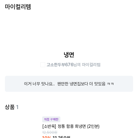
마이컬리템
냉면
고소한두부676
님의 마이컬리템
이거 너무 맛나요..  왠만한 냉면집보다 더 맛있음 ㅋㅋ
상품
1
직접 구매한
[소반옥] 정통 함흥 회냉면 (2인분)
12,500
원