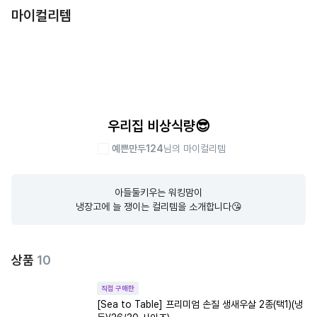
마이컬리템
우리집 비상식량😎
예쁜만두124
님의 마이컬리템
아들둘키우는 워킹맘이

냉장고에 늘 쟁이는 컬리템을 소개합니다😘
상품
10
직접 구매한
[Sea to Table] 프리미엄 손질 생새우살 2종(택1)(냉