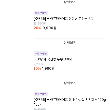
상세보기
직접 구매한
[KF365] 에어프라이어용 통등심 돈까스 2종
12,590
원
20
%
9,990
원
상세보기
직접 구매한
[Kurly's] 국산콩 두부 300g
2,200
원
10
%
1,980
원
상세보기
직접 구매한
[KF365] 에어프라이어용 통 닭가슴살 치킨까스 120g
*5pk
12,490
원