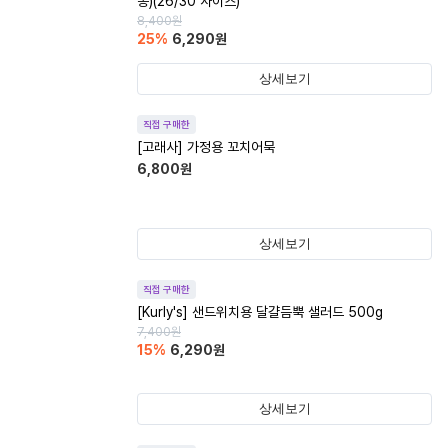
동)(26/30 사이즈)
8,400
원
25
%
6,290
원
상세보기
직접 구매한
[고래사] 가정용 꼬치어묵
6,800
원
상세보기
직접 구매한
[Kurly's] 샌드위치용 달걀듬뿍 샐러드 500g
7,400
원
15
%
6,290
원
상세보기