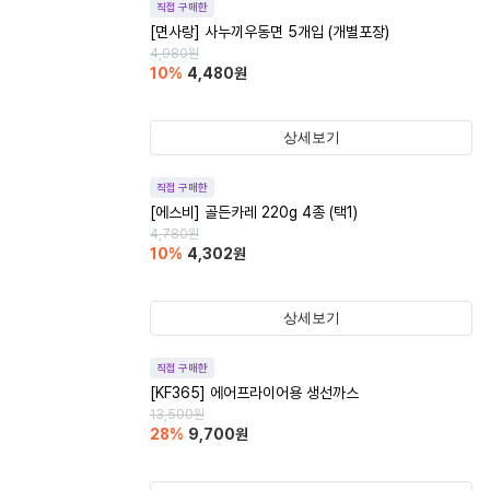
직접 구매한
[면사랑] 사누끼우동면 5개입 (개별포장)
4,980
원
10
%
4,480
원
상세보기
직접 구매한
[에스비] 골든카레 220g 4종 (택1)
4,780
원
10
%
4,302
원
상세보기
직접 구매한
[KF365] 에어프라이어용 생선까스
13,500
원
28
%
9,700
원