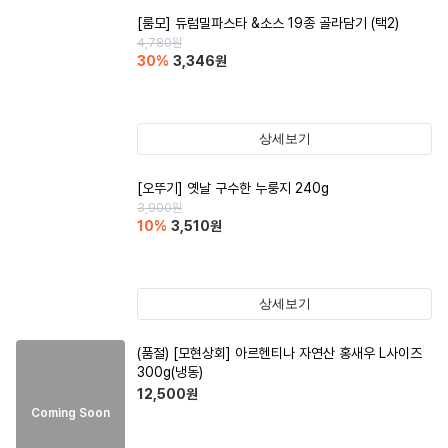
[룸모] 듀럼밀파스타 &소스 19종 골라담기 (택2)
4,780
원
30
%
3,346
원
상세보기
[오뚜기] 옛날 구수한 누룽지 240g
3,900
원
10
%
3,510
원
상세보기
(품절)
[모현상회] 아르헨티나 자연산 홍새우 L사이즈
300g(냉동)
12,500
원
Coming Soon