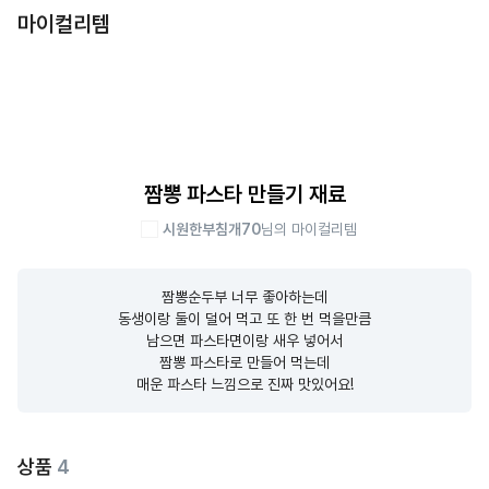
마이컬리템
짬뽕 파스타 만들기 재료
시원한부침개70
님의 마이컬리템
짬뽕순두부 너무 좋아하는데

동생이랑 둘이 덜어 먹고 또 한 번 먹을만큼

남으면 파스타면이랑 새우 넣어서

짬뽕 파스타로 만들어 먹는데

매운 파스타 느낌으로 진짜 맛있어요!
상품
4