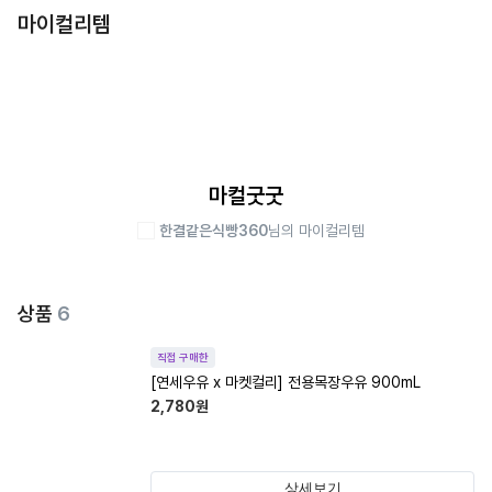
마이컬리템
마컬굿굿
한결같은식빵360
님의 마이컬리템
상품
6
직접 구매한
[연세우유 x 마켓컬리] 전용목장우유 900mL
2,780
원
상세보기