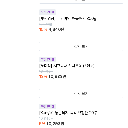
직접 구매한
[부침명장] 프리미엄 해물파전 300g
5,700
원
15
%
4,840
원
상세보기
직접 구매한
[투다리] 시그니처 김치우동 (2인분)
13,400
원
18
%
10,988
원
상세보기
직접 구매한
[Kurly's] 동물복지 백색 유정란 20구
10,840
원
5
%
10,298
원