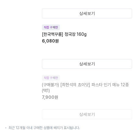
상세보기
직접 구매한
[한국맥꾸룸] 청국장 160g
6,080
원
상세보기
직접 구매한
(구매불가)
[최현석의 쵸이닷] 파스타 인기 메뉴 12종
(택1)
7,900
원
상세보기
최근 12개월 이내 구매한 상품에 배지가 표시됩니다.