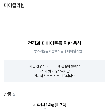
마이컬리템
건강과 디이어트를 위한 음식
탐스러운김치전169
님의 마이컬리템
저는 건강과 다이어트에 관심이 많아요

그래서 맛도 중요하지만 

건강식 위주로 자주 담습니다♡
상품
5
세척사과 1.4kg (6~7입)