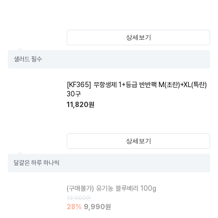
상세보기
샐러드 필수
[KF365] 무항생제 1+등급 반반팩 M(초란)+XL(특란)
30구
11,820
원
상세보기
달걀은 하루 하나씩
(구매불가)
유기농 블루베리 100g
13,900
원
28
%
9,990
원