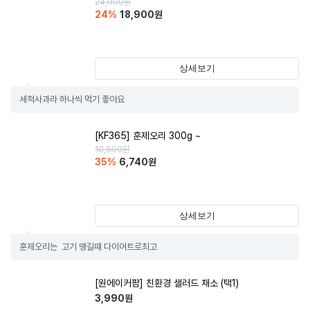
24,900
원
24
%
18,900
원
상세보기
세척사과라 하나씩 먹기 좋아요
[KF365] 훈제오리 300g ~
10,500
원
35
%
6,740
원
상세보기
훈제오리는  고기 땡길때 다이어트로최고
[원에이커팜] 친환경 샐러드 채소 (택1)
3,990
원