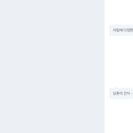
아침에 다양한
남푠이 간식 