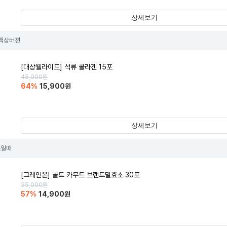
상세보기
 액상버젼
[대상웰라이프] 석류 콜라겐 15포
45,000
원
64
%
15,900
원
상세보기
쓰일때
[그레인온] 골드 카무트 브랜드밀효소 30포
35,000
원
57
%
14,900
원