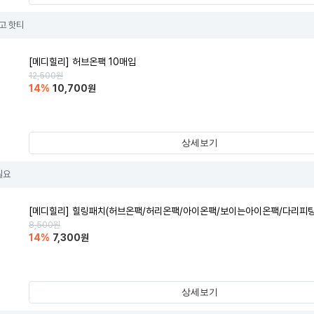
고 핫티
[메디힐리] 허브온팩 10매입
12,500
원
14
%
10,700
원
상세보기
필요
[메디힐리] 힐링패치(허브온팩/허리온팩/아이온팩/보이는아이온팩/다리피팅) 
8,500
원
14
%
7,300
원
상세보기