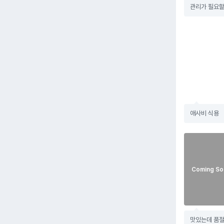
관리가 필요
애사비 식용
Coming So
맛있는데 품