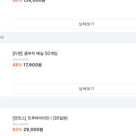
56
%
139,000
원
상세보기
관리
[티젠] 콤부차 매실 50개입
35,000
원
48
%
17,900
원
상세보기
부
[덴프스] 트루바이타민 I (30일분)
80,000
원
63
%
29,000
원