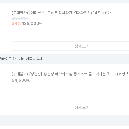
(구매불가)
[메리루스] 모닝 멀티비타민(열대과일맛) 14포 x 6개
210,000
원
34
%
138,000
원
상세보기
 슬러쉬로 하드대신 가족과 함께
(구매불가)
[정관장] 홍삼정 에브리타임 롱기스트 골프에디션 3구 + (쇼핑백
54,600
원
상세보기
삼