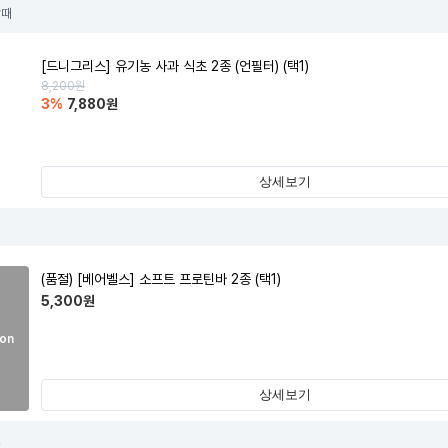
할때
[드니그리스] 유기농 사과 식초 2종 (언필터) (택1)
8,200
원
3
%
7,880
원
상세보기
(품절)
[베어벨스] 소프트 프로틴바 2종 (택1)
5,300
원
on
상세보기
절