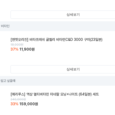
상세보기
 비타민
[엔젯오리진] 비타프레쉬 귤젤리 비타민C&D 3000 구미(23일분)
18,900
원
37
%
11,900
원
상세보기
- 씹고 싶을때
[메리루스] 액상 멀티비타민 미네랄 모닝+나이트 (64일분) 세트
240,000
원
33
%
159,000
원