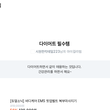
템
다이어트 필수템
시원한칵테일223
님의 마이컬리템
다이어트하면서 같이 애용하는 것입니다. 

건강관리를 하면서 해요~
[듀얼소닉] 바디케어 EMS 핏업벨트 복부마사지기
319,000
원