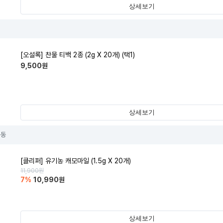
상세보기
[오설록] 찬물 티백 2종 (2g X 20개) (택1)
9,500
원
상세보기
동동
[클리퍼] 유기농 캐모마일 (1.5g X 20개)
11,900
원
7
%
10,990
원
상세보기