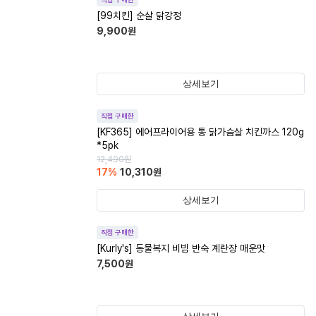
[99치킨] 순살 닭강정
9,900
원
상세보기
직접 구매한
[KF365] 에어프라이어용 통 닭가슴살 치킨까스 120g
*5pk
12,490
원
17
%
10,310
원
상세보기
직접 구매한
[Kurly's] 동물복지 비빔 반숙 계란장 매운맛
7,500
원