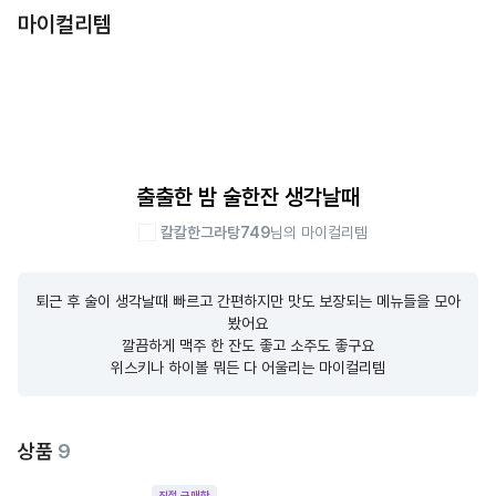
마이컬리템
출출한 밤 술한잔 생각날때
칼칼한그라탕749
님의 마이컬리템
퇴근 후 술이 생각날때 빠르고 간편하지만 맛도 보장되는 메뉴들을 모아
봤어요

깔끔하게 맥주 한 잔도 좋고 소주도 좋구요

위스키나 하이볼 뭐든 다 어울리는 마이컬리템
상품
9
직접 구매한