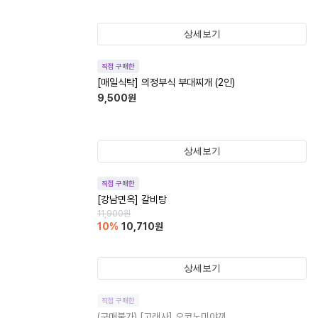
상세보기
직접 구매한
[매일식탁] 의정부식 부대찌개 (2인)
9,500
원
상세보기
직접 구매한
[강남면옥] 갈비탕
11,900
원
10
%
10,710
원
상세보기
직접 구매한
(구매불가)
[고래사] 오코노미야끼