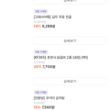
상세보기
직접 구매한
[고래사어묵] 김치 우동 전골
10,800
원
14
%
9,288
원
상세보기
직접 구매한
[KF365] 춘천식 닭갈비 2종 (냉장) (택1)
9,700
원
20
%
7,700
원
상세보기
직접 구매한
[안원당] 우거지 감자탕
8,900
원
15
%
7,560
원