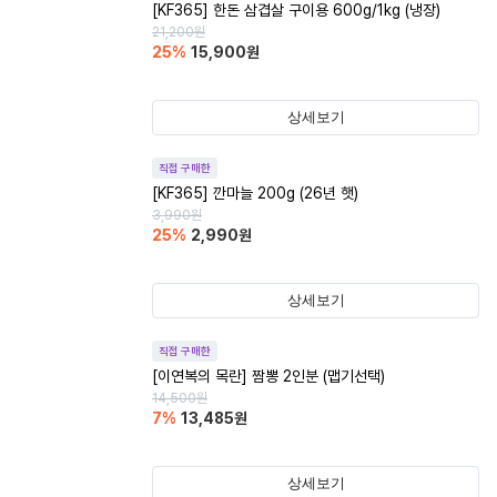
[KF365] 한돈 삼겹살 구이용 600g/1kg (냉장)
21,200
원
25
%
15,900
원
상세보기
직접 구매한
[KF365] 깐마늘 200g (26년 햇)
3,990
원
25
%
2,990
원
상세보기
직접 구매한
[이연복의 목란] 짬뽕 2인분 (맵기선택)
14,500
원
7
%
13,485
원
상세보기