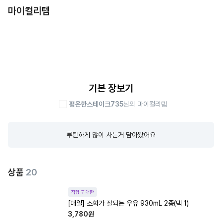
마이컬리템
기본 장보기
평온한스테이크735
님의 마이컬리템
루틴하게 많이 사는거 담아봤어요
상품
20
직접 구매한
[매일] 소화가 잘되는 우유 930mL 2종(택 1)
3,780
원