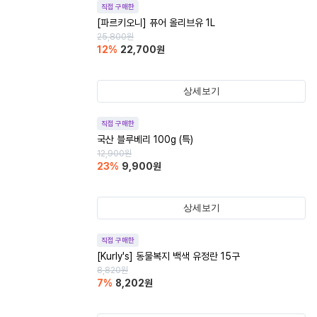
직접 구매한
[파르키오니] 퓨어 올리브유 1L
25,800
원
12
%
22,700
원
상세보기
직접 구매한
국산 블루베리 100g (특)
12,900
원
23
%
9,900
원
상세보기
직접 구매한
[Kurly's] 동물복지 백색 유정란 15구
8,820
원
7
%
8,202
원