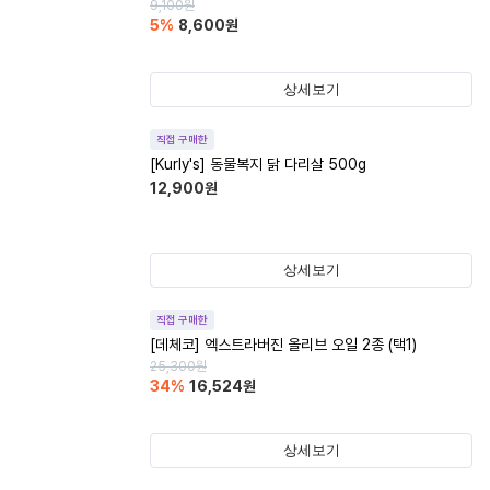
9,100
원
5
%
8,600
원
상세보기
직접 구매한
[Kurly's] 동물복지 닭 다리살 500g
12,900
원
상세보기
직접 구매한
[데체코] 엑스트라버진 올리브 오일 2종 (택1)
25,300
원
34
%
16,524
원
상세보기