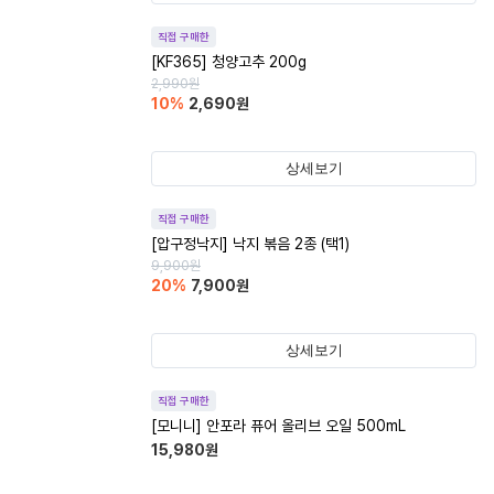
직접 구매한
[KF365] 청양고추 200g
2,990
원
10
%
2,690
원
상세보기
직접 구매한
[압구정낙지] 낙지 볶음 2종 (택1)
9,900
원
20
%
7,900
원
상세보기
직접 구매한
[모니니] 안포라 퓨어 올리브 오일 500mL
15,980
원