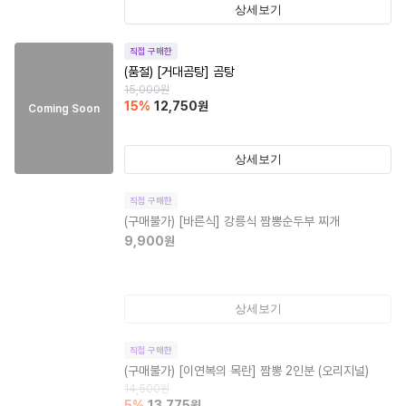
상세보기
직접 구매한
(품절)
[거대곰탕] 곰탕
15,000
원
15
%
12,750
원
Coming Soon
상세보기
직접 구매한
(구매불가)
[바른식] 강릉식 짬뽕순두부 찌개
9,900
원
상세보기
직접 구매한
(구매불가)
[이연복의 목란] 짬뽕 2인분 (오리지널)
14,500
원
5
%
13,775
원