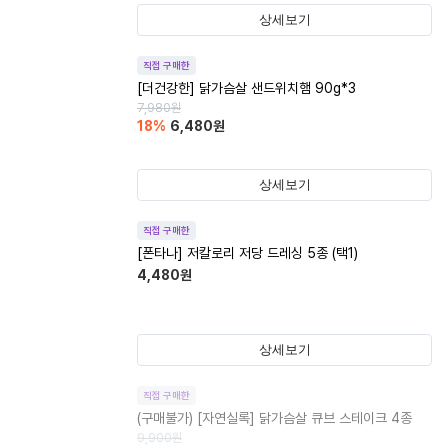
상세보기
직접 구매한
[더건강한] 닭가슴살 샌드위치햄 90g*3
7,980
원
18
%
6,480
원
상세보기
직접 구매한
[폰타나] 저칼로리 저당 드레싱 5종 (택1)
4,480
원
상세보기
직접 구매한
(구매불가)
[자연실록] 닭가슴살 큐브 스테이크 4종
9,900
원