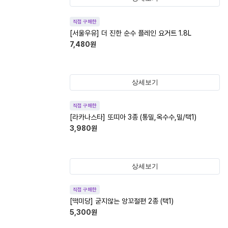
직접 구매한
[서울우유] 더 진한 순수 플레인 요거트 1.8L
7,480
원
상세보기
직접 구매한
[라카나스타] 또띠아 3종 (통밀,옥수수,밀/택1)
3,980
원
상세보기
직접 구매한
[떡미당] 굳지않는 앙꼬절편 2종 (택1)
5,300
원