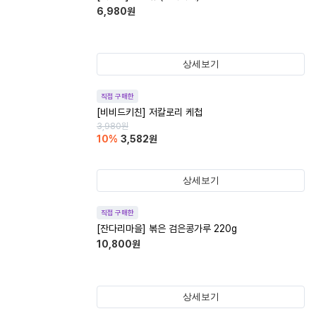
6,980
원
상세보기
직접 구매한
[비비드키친] 저칼로리 케첩
3,980
원
10
%
3,582
원
상세보기
직접 구매한
[잔다리마을] 볶은 검은콩가루 220g
10,800
원
상세보기