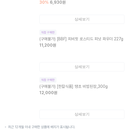
30
%
6,930
원
상세보기
직접 구매한
(구매불가)
[BBF] 피비핏 로스티드 피넛 파우더 227g
11,200
원
상세보기
직접 구매한
(구매불가)
[한칼식품] 땡초 비빔된장_300g
12,000
원
상세보기
최근 12개월 이내 구매한 상품에 배지가 표시됩니다.