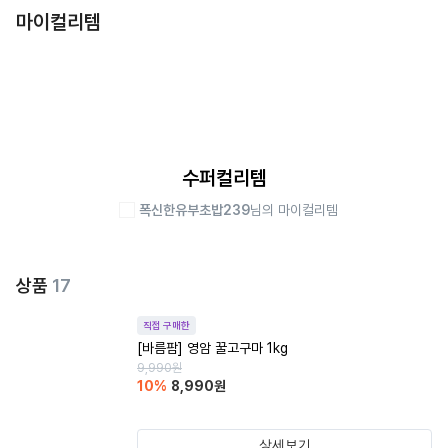
마이컬리템
수퍼컬리템
폭신한유부초밥239
님의 마이컬리템
상품
17
직접 구매한
[바름팜] 영암 꿀고구마 1kg
9,990
원
10
%
8,990
원
상세보기