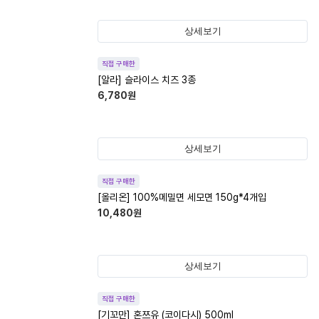
상세보기
직접 구매한
[알라] 슬라이스 치즈 3종
6,780
원
상세보기
직접 구매한
[올리온] 100%메밀면 세모면 150g*4개입
10,480
원
상세보기
직접 구매한
[기꼬만] 혼쯔유 (코이다시) 500ml