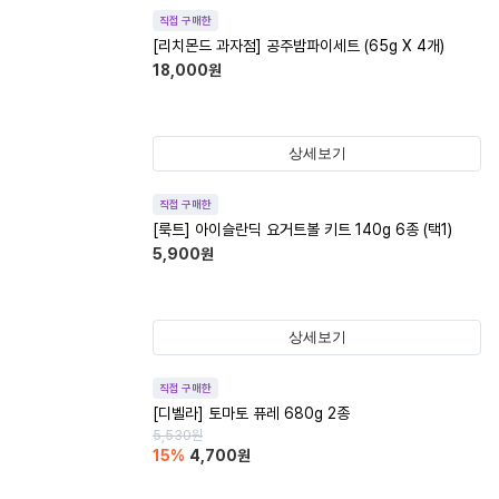
직접 구매한
[리치몬드 과자점] 공주밤파이세트 (65g X 4개)
18,000
원
상세보기
직접 구매한
[룩트] 아이슬란딕 요거트볼 키트 140g 6종 (택1)
5,900
원
상세보기
직접 구매한
[디벨라] 토마토 퓨레 680g 2종
5,530
원
15
%
4,700
원