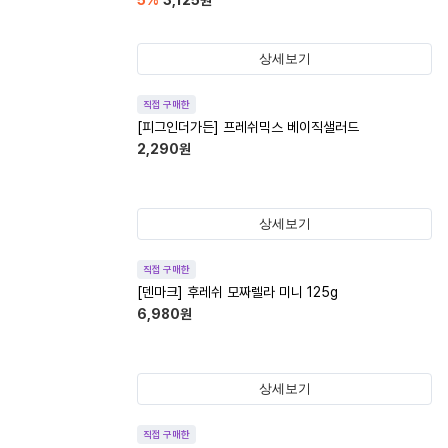
5
%
3,125
원
상세보기
직접 구매한
[피그인더가든] 프레쉬믹스 베이직샐러드
2,290
원
상세보기
직접 구매한
[덴마크] 후레쉬 모짜렐라 미니 125g
6,980
원
상세보기
직접 구매한