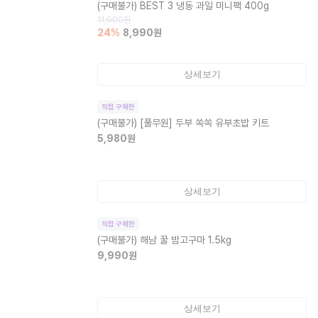
(구매불가)
BEST 3 냉동 과일 미니팩 400g
11,900
원
24
%
8,990
원
상세보기
직접 구매한
(구매불가)
[풀무원] 두부 쏙쏙 유부초밥 키트
5,980
원
상세보기
직접 구매한
(구매불가)
해남 꿀 밤고구마 1.5kg
9,990
원
상세보기