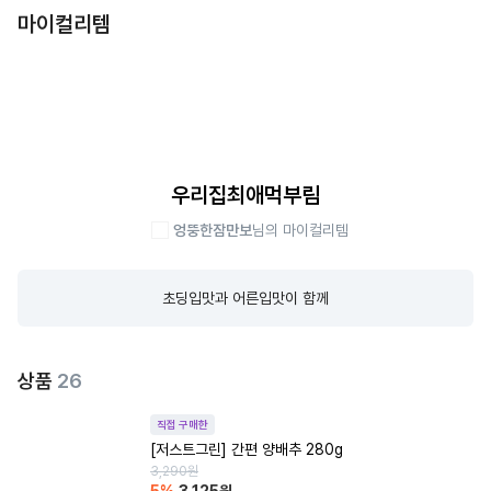
마이컬리템
우리집최애먹부림
엉뚱한잠만보
님의 마이컬리템
초딩입맛과 어른입맛이 함께
상품
26
직접 구매한
[저스트그린] 간편 양배추 280g
3,290
원