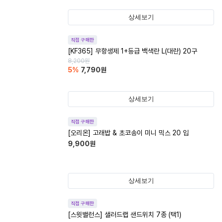
상세보기
직접 구매한
[KF365] 무항생제 1+등급 백색란 L(대란) 20구
8,200
원
5
%
7,790
원
상세보기
직접 구매한
[오리온] 고래밥 & 초코송이 미니 믹스 20 입
9,900
원
상세보기
직접 구매한
[스윗밸런스] 샐러드랩 샌드위치 7종 (택1)