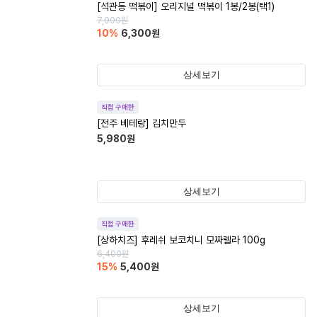
[석관동 떡볶이] 오리지널 떡볶이 1봉/2봉(택1)
7,000
원
10
%
6,300
원
상세보기
직접 구매한
[전주 베테랑] 김치만두
5,980
원
상세보기
직접 구매한
[상하치즈] 후레쉬 보코치니 모짜렐라 100g
6,400
원
15
%
5,400
원
상세보기