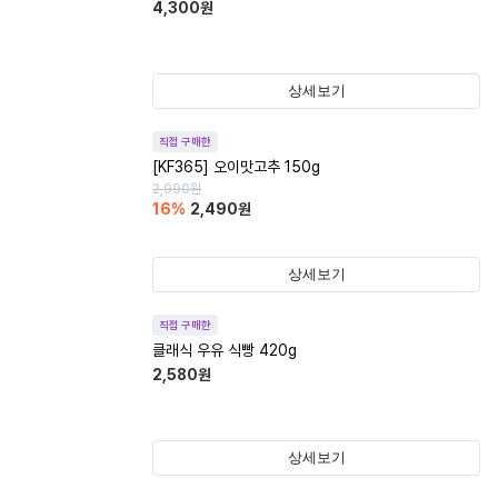
4,300
원
상세보기
직접 구매한
[KF365] 오이맛고추 150g
2,990
원
16
%
2,490
원
상세보기
직접 구매한
클래식 우유 식빵 420g
2,580
원
상세보기