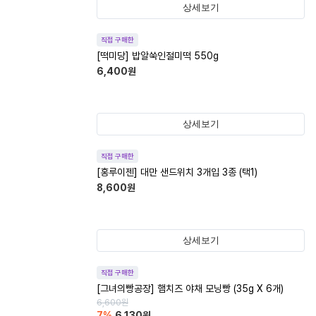
상세보기
직접 구매한
[떡미당] 밥알쑥인절미떡 550g
6,400
원
상세보기
직접 구매한
[홍루이젠] 대만 샌드위치 3개입 3종 (택1)
8,600
원
상세보기
직접 구매한
[그녀의빵공장] 햄치즈 야채 모닝빵 (35g X 6개)
6,600
원
7
%
6,130
원