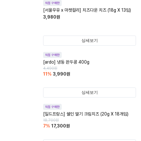
직접 구매한
[서울우유 x 마켓컬리] 치즈다운 치즈 (18g X 13입)
3,980
원
상세보기
직접 구매한
[ardo] 냉동 완두콩 400g
4,490
원
11
%
3,990
원
상세보기
직접 구매한
[일드프랑스] 쉘인 딸기 크림치즈 (20g X 18개입)
18,700
원
7
%
17,300
원