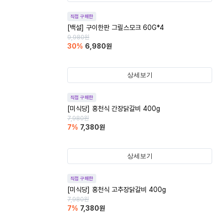
직접 구매한
[백설] 구이한판 그릴스모크 60G*4
9,980
원
30
%
6,980
원
상세보기
직접 구매한
[미식당] 홍천식 간장닭갈비 400g
7,980
원
7
%
7,380
원
상세보기
직접 구매한
[미식당] 홍천식 고추장닭갈비 400g
7,980
원
7
%
7,380
원