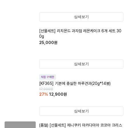
상세보기
[선물세트] 리치몬드 과자점 레몬케이크 6개 세트 30
0g
25,000
원
상세보기
직접 구매한
[KF365] 기본에 충실한 하루견과(20g*14봉)
17,900
원
27
%
12,900
원
상세보기
(품절)
[선물세트] 제니쿠키 마카다미아 코코아 크리스