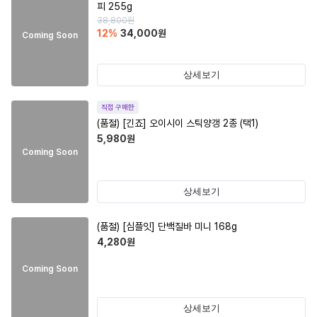
피 255g
38,800
원
12
%
34,000
원
Coming Soon
상세보기
직접 구매한
(품절)
[긴죠] 오이시이 스틱양갱 2종 (택1)
5,980
원
Coming Soon
상세보기
(품절)
[심플잇] 단백질바 미니 168g
4,280
원
Coming Soon
상세보기