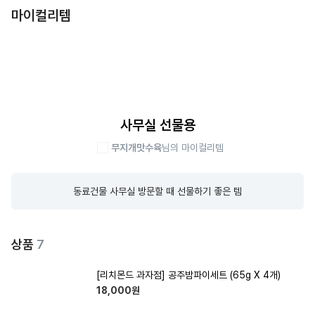
마이컬리템
사무실 선물용
무지개맛수육
님의 마이컬리템
동료건물 사무실 방문할 때 선물하기 좋은 템
상품
7
[리치몬드 과자점] 공주밤파이세트 (65g X 4개)
18,000
원