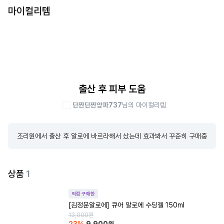
마이컬리템
출산 후 피부 도움
단짠단짠양파737
님의 마이컬리템
조리원에서 출산 후 알로에 바르라해서 샀는데 효과봐서 꾸준히 구매중
상품
1
직접 구매한
[김정문알로에] 큐어 알로에 수딩젤 150ml
13,000
원