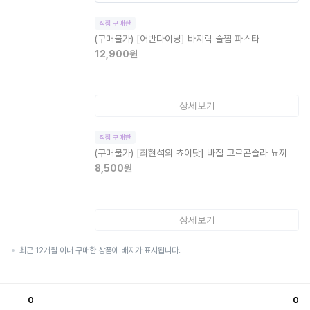
직접 구매한
(구매불가)
[어반다이닝] 바지락 술찜 파스타
12,900
원
상세보기
직접 구매한
(구매불가)
[최현석의 쵸이닷] 바질 고르곤졸라 뇨끼
8,500
원
상세보기
최근 12개월 이내 구매한 상품에 배지가 표시됩니다.
0
0