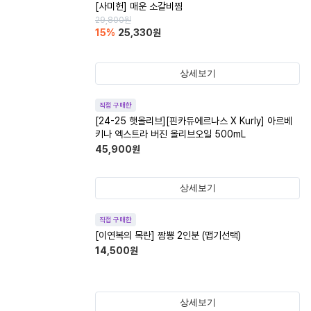
[사미헌] 매운 소갈비찜
29,800
원
15
%
25,330
원
상세보기
직접 구매한
[24-25 햇올리브][핀카듀에르나스 X Kurly] 아르베
키나 엑스트라 버진 올리브오일 500mL
45,900
원
상세보기
직접 구매한
[이연복의 목란] 짬뽕 2인분 (맵기선택)
14,500
원
상세보기