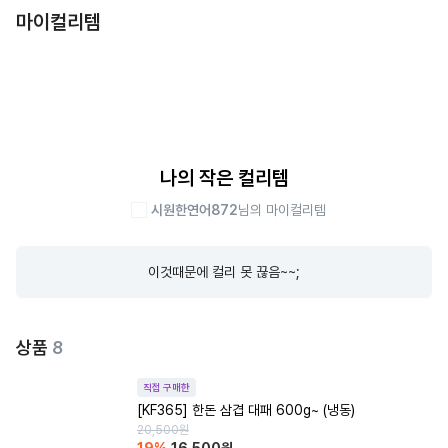
마이컬리템
나의 작은 컬리템
시원한연어872
님의 마이컬리템
이것때문에 컬리 못 끊음~~;
상품
8
직접 구매한
[KF365] 한돈 삼겹 대패 600g~ (냉동)
20,500
원