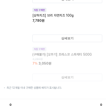
직접 구매한
[상하치즈] 브리 자연치즈 100g
7,780
원
상세보기
직접 구매한
(구매불가)
[오뚜기] 프레스코 스파게티 500G
3,280
원
7
%
3,050
원
상세보기
최근 12개월 이내 구매한 상품에 배지가 표시됩니다.
0
0