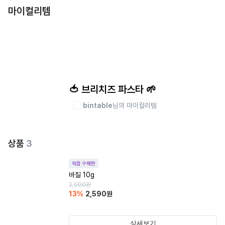
마이컬리템
🍅 브리치즈 파스타 🌱
bintable
님의 마이컬리템
상품
3
직접 구매한
바질 10g
2,990
원
13
%
2,590
원
상세보기