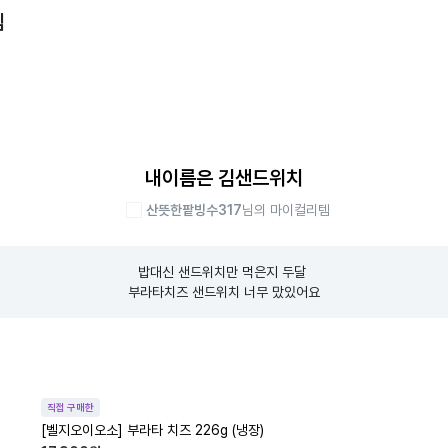
템
내이름은 김샌드위치
산뜻한팥빙수317
님의 마이컬리템
밥대신 샌드위치만 먹은지 두달 

부라타치즈 샌드위치 너무 맜있어요
직접 구매한
[벨지오이오소] 부라타 치즈 226g (냉장)