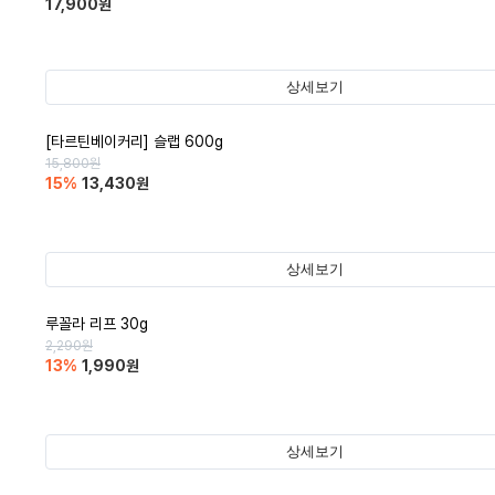
17,900
원
상세보기
[타르틴베이커리] 슬랩 600g
15,800
원
15
%
13,430
원
상세보기
루꼴라 리프 30g
2,290
원
13
%
1,990
원
상세보기