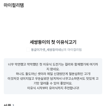
마이컬리템
세쌍둥이의 첫 이유식고기
똥글이가셋_세쌍둥이네
님의 마이컬리템
너무 막연했고 막막했던 첫 이유식 도전기는 컬리와 함께했기에 여기까
지 왔네요.

하나도 둘도아닌 셋이라 제일 신경썼던게 철분섭취인 고기!

이것저것 섞이지않고 우둔살로만 담겨져서 너무고소하면서도 맛있게 고
기맛 알려줄 수 있어 좋았어요.

이유식 시작부터 유아식까지 추천합니다!
상품
1