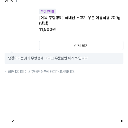
직접 구매한
[이목 무항생제] 국내산 소고기 우둔 이유식용 200g
(냉장)
11,500
원
상세보기
냉장이라는것과 무항생제 그리고 우둔살만 이게 딱입니다
최근 12개월 이내 구매한 상품에 배지가 표시됩니다.
2
0