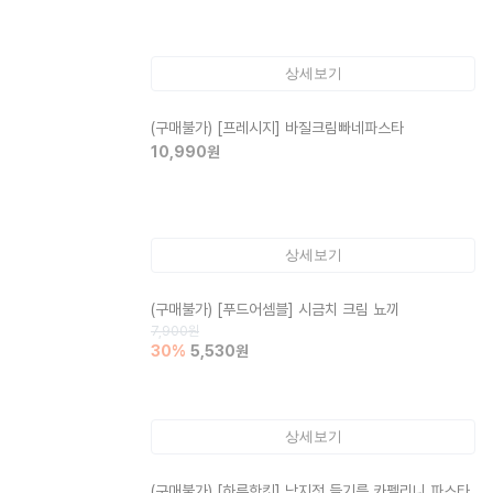
상세보기
(구매불가)
[프레시지] 바질크림빠네파스타
10,990
원
상세보기
(구매불가)
[푸드어셈블] 시금치 크림 뇨끼
7,900
원
30
%
5,530
원
상세보기
(구매불가)
[하루한킷] 낙지젓 들기름 카펠리니 파스타