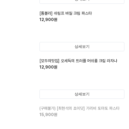
[톰볼라] 쉬림프 바질 크림 파스타
12,900
원
상세보기
[모두의맛집] 오세득의 트러플 머쉬룸 크림 라자냐
12,900
원
상세보기
(구매불가)
[최현석의 쵸이닷] 가리비 토마토 파스타
15,900
원