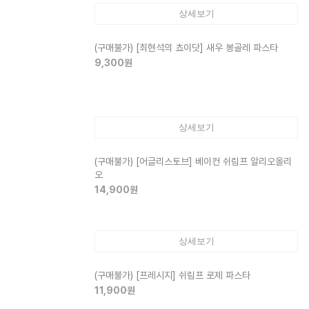
상세보기
(구매불가)
[최현석의 쵸이닷] 새우 봉골레 파스타
9,300
원
상세보기
(구매불가)
[어글리스토브] 베이컨 쉬림프 알리오올리
오
14,900
원
상세보기
(구매불가)
[프레시지] 쉬림프 로제 파스타
11,900
원