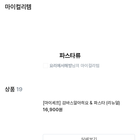
마이컬리템
파스타류
요리에서해방
님의 마이컬리템
상품
19
[마이셰프] 감바스알아히요 & 파스타 (리뉴얼)
16,900
원
상세보기