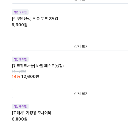
직접 구매한
[김구원선생] 전통 두부 2개입
5,600
원
상세보기
직접 구매한
[위크위크서울] 바질 페스토(냉장)
14,700
원
14
%
12,600
원
상세보기
직접 구매한
[고래사] 가정용 꼬치어묵
6,800
원